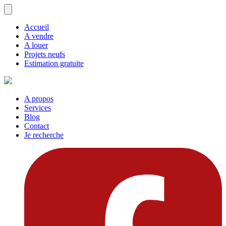
Accueil
A vendre
A louer
Projets neufs
Estimation gratuite
A propos
Services
Blog
Contact
Je recherche