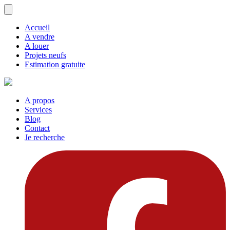
Accueil
A vendre
A louer
Projets neufs
Estimation gratuite
A propos
Services
Blog
Contact
Je recherche