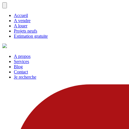
Accueil
A vendre
A louer
Projets neufs
Estimation gratuite
A propos
Services
Blog
Contact
Je recherche