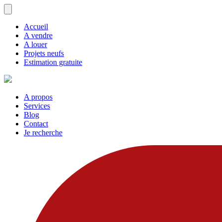
Accueil
A vendre
A louer
Projets neufs
Estimation gratuite
A propos
Services
Blog
Contact
Je recherche