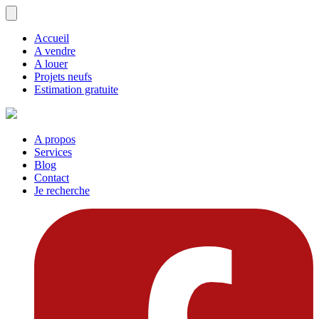
Accueil
A vendre
A louer
Projets neufs
Estimation gratuite
A propos
Services
Blog
Contact
Je recherche