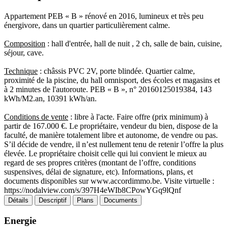
Appartement PEB « B » rénové en 2016, lumineux et très peu
énergivore, dans un quartier particulièrement calme.
Composition
: hall d'entrée, hall de nuit , 2 ch, salle de bain, cuisine,
séjour, cave.
Technique
: châssis PVC 2V, porte blindée. Quartier calme,
proximité de la piscine, du hall omnisport, des écoles et magasins et
à 2 minutes de l'autoroute. PEB « B », n° 20160125019384, 143
kWh/M2.an, 10391 kWh/an.
Conditions de vente
: libre à l'acte. Faire offre (prix minimum) à
partir de 167.000 €. Le propriétaire, vendeur du bien, dispose de la
faculté, de manière totalement libre et autonome, de vendre ou pas.
S’il décide de vendre, il n’est nullement tenu de retenir l’offre la plus
élevée. Le propriétaire choisit celle qui lui convient le mieux au
regard de ses propres critères (montant de l’offre, conditions
suspensives, délai de signature, etc). Informations, plans, et
documents disponibles sur www.accordimmo.be. Visite virtuelle :
https://nodalview.com/s/397H4eWIb8CPowYGq9lQnf
Détails
Descriptif
Plans
Documents
Energie